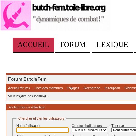
ACCUEIL
FORUM
LEXIQUE
Forum Butch/Fem
Accueil forums
Liste des membres
R�gles
Recherche
Inscription
S'identif
Vous n'�tes pas identifi�.
Rechercher un utilisateur
Chercher et trier les utilisateurs
Nom d'utilisateur
Groupe d'utilisateurs
Trier par