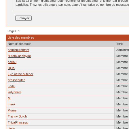
Saisissez un nom d'utilisateur pour rechercher un utilisateur et le trier par groupe
partielles. Triez les utilisateurs par nom, date d'inscription ou nombre de messa
Pages:
1
Liste des membres
Nom d'utilisateur
Titre
adminbutchfem
Administ
ButchCassidyke
Membre
caillou
Membre
Djuls
Membre
Eye of the butcher
Membre
grossebutch
Membre
Jade
Membre
ladypirate
Membre
M.
Membre
marik
Membre
Plume
Membre
Tranny Butch
Membre
TribalPrincess
Membre
uluru
Membre