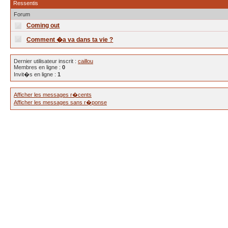
Ressentis
Forum
Coming out
Comment �a va dans ta vie ?
Dernier utilisateur inscrit :
caillou
Membres en ligne :
0
Invit�s en ligne :
1
Afficher les messages r�cents
Afficher les messages sans r�ponse