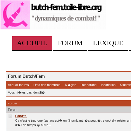
ACCUEIL
FORUM
LEXIQUE
Forum Butch/Fem
Accueil forums
Liste des membres
R�gles
Recherche
Inscription
S'identif
Vous n'�tes pas identifi�.
Forum
Forum
Charte
Ca c'est le truc que t'as accept� en t'inscrivant, �a peut �tre cool d'y rejeter u
d'�il de temps � autre...