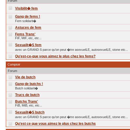
Forum
Visibilit� fem
Gang de fems !
Fem solidarit�
Astuces de fem
Fems Trans'
FtF, MtF, etc, etc...
Sexualit�S fem
avec un GRAND S parce qu'on peut �tre asexuelLE, autosexuelLE, stone etc...
Qu'est-ce-que vous aimez le plus chez les fems?
Comptoir
Forum
Vie de butch
Gang de butchs !
Butch solidarit�
Trucs de butch
Butchs Trans'
FtB, MtB, etc, etc...
Sexualit�S butch
avec un GRAND S parce qu'on peut �tre asexuelLE, autosexuelLE, stone etc...
Qu'est ce que vous aimez le plus chez les butchs