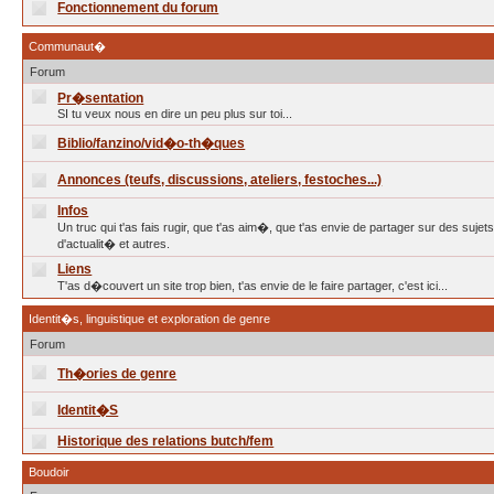
Fonctionnement du forum
Communaut�
Forum
Pr�sentation
SI tu veux nous en dire un peu plus sur toi...
Biblio/fanzino/vid�o-th�ques
Annonces (teufs, discussions, ateliers, festoches...)
Infos
Un truc qui t'as fais rugir, que t'as aim�, que t'as envie de partager sur des sujet
d'actualit� et autres.
Liens
T'as d�couvert un site trop bien, t'as envie de le faire partager, c'est ici...
Identit�s, linguistique et exploration de genre
Forum
Th�ories de genre
Identit�S
Historique des relations butch/fem
Boudoir