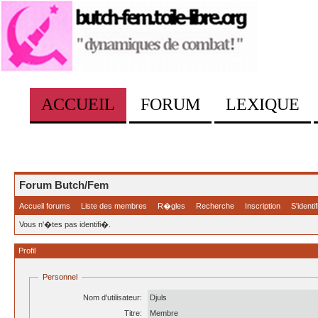
ACCUEIL
FORUM
LEXIQUE
Forum Butch/Fem
Accueil forums
Liste des membres
R�gles
Recherche
Inscription
S'identif
Vous n'�tes pas identifi�.
Profil
Personnel
Nom d'utilisateur:
Djuls
Titre:
Membre