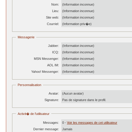
Nom:
(Information inconnue)
Lieu:
(Information inconnue)
Site web:
(Information inconnue)
Courriel:
(Information priv�e)
Messagerie
Jabber:
(Information inconnue)
ICQ:
(Information inconnue)
MSN Messenger:
(Information inconnue)
AOL IM:
(Information inconnue)
Yahoo! Messenger:
(Information inconnue)
Personnalisation
Avatar:
(Aucun avatar)
Signature:
Pas de signature dans le profil.
Activit� de l'utilisateur
Messages:
0 -
Voir les messages de cet utilisateur
Dernier message:
Jamais