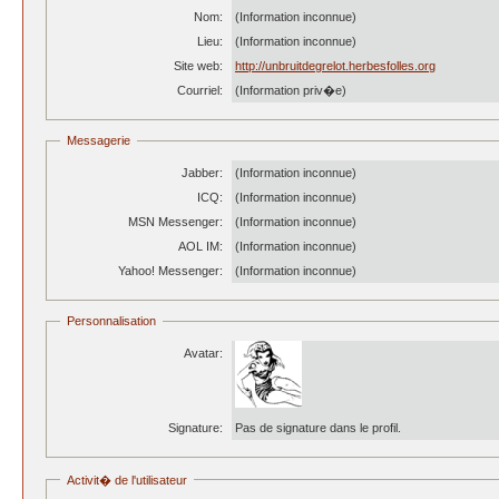
Nom:
(Information inconnue)
Lieu:
(Information inconnue)
Site web:
http://unbruitdegrelot.herbesfolles.org
Courriel:
(Information priv�e)
Messagerie
Jabber:
(Information inconnue)
ICQ:
(Information inconnue)
MSN Messenger:
(Information inconnue)
AOL IM:
(Information inconnue)
Yahoo! Messenger:
(Information inconnue)
Personnalisation
Avatar:
Signature:
Pas de signature dans le profil.
Activit� de l'utilisateur