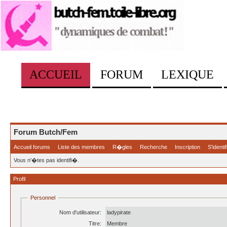
ACCUEIL
FORUM
LEXIQUE
Forum Butch/Fem
Accueil forums
Liste des membres
R�gles
Recherche
Inscription
S'identif
Vous n'�tes pas identifi�.
Profil
Personnel
Nom d'utilisateur:
ladypirate
Titre:
Membre