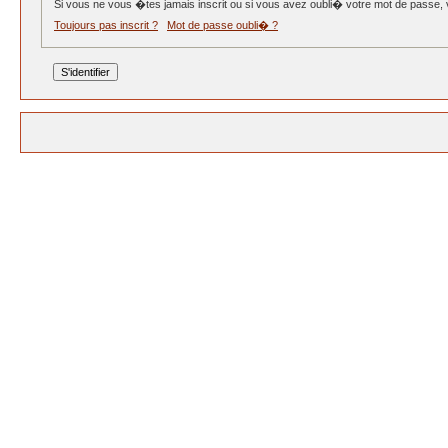
Si vous ne vous �tes jamais inscrit ou si vous avez oubli� votre mot de passe, ve
Toujours pas inscrit ?
Mot de passe oubli� ?