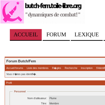
ACCUEIL
FORUM
LEXIQUE
Forum Butch/Fem
Accueil forums
Liste des membres
R�gles
Recherche
Inscription
S'identif
Vous n'�tes pas identifi�.
Profil
Personnel
Nom d'utilisateur:
Plume
Titre:
Membre