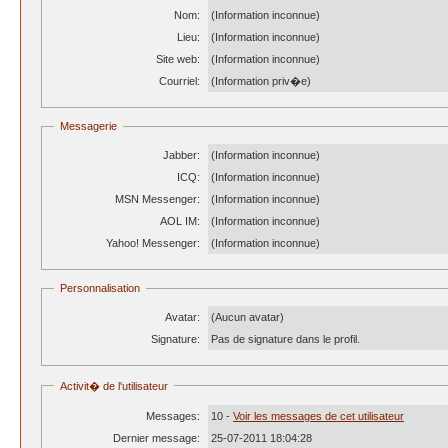
Nom:
(Information inconnue)
Lieu:
(Information inconnue)
Site web:
(Information inconnue)
Courriel:
(Information priv�e)
Messagerie
Jabber:
(Information inconnue)
ICQ:
(Information inconnue)
MSN Messenger:
(Information inconnue)
AOL IM:
(Information inconnue)
Yahoo! Messenger:
(Information inconnue)
Personnalisation
Avatar:
(Aucun avatar)
Signature:
Pas de signature dans le profil.
Activit� de l'utilisateur
Messages:
10 -
Voir les messages de cet utilisateur
Dernier message:
25-07-2011 18:04:28